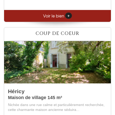
+
Voir le bien
COUP DE COEUR
Fontainebleau
Appartement 47.73 m²
Fontainebleau centre, un havre de paix en plein coeur de
ville. En franchissant un porche vous dé...