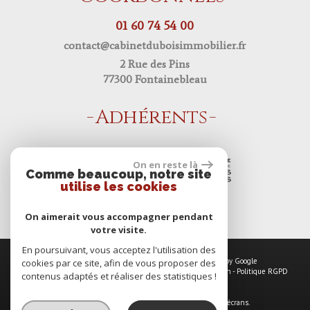
01 60 74 54 00
contact@cabinetduboisimmobilier.fr
2 Rue des Pins
77300 Fontainebleau
Adhérents
On en reste là
Comme beaucoup, notre site
utilise les cookies
On aimerait vous accompagner pendant
votre visite.
En poursuivant, vous acceptez l'utilisation des
© 2026 | Tous droits réservés | Traduction powered by Google
cookies par ce site, afin de vous proposer des
Plan du site
-
Mentions légales
-
Nos honoraires
-
Liens
-
Admin
-
Politique RGPD
contenus adaptés et réaliser des statistiques !
Site internet compatible multi-supports,
un seul site adaptable à tous les types d'écrans.