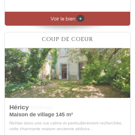
+
Voir le bien
COUP DE COEUR
Fontainebleau
Appartement 47.73 m²
Fontainebleau centre, un havre de paix en plein coeur de
ville. En franchissant un porche vous dé...