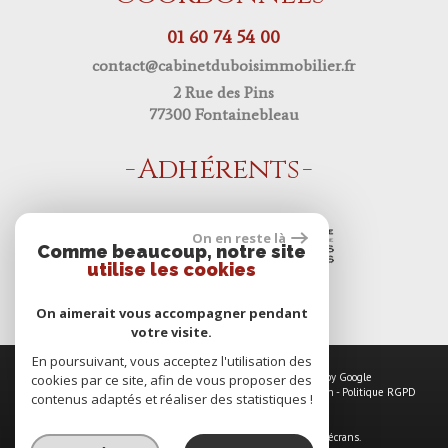
01 60 74 54 00
contact@cabinetduboisimmobilier.fr
2 Rue des Pins
77300 Fontainebleau
Adhérents
On en reste là
Comme beaucoup, notre site
utilise les cookies
On aimerait vous accompagner pendant
votre visite.
En poursuivant, vous acceptez l'utilisation des
© 2026 | Tous droits réservés | Traduction powered by Google
cookies par ce site, afin de vous proposer des
Plan du site
-
Mentions légales
-
Nos honoraires
-
Liens
-
Admin
-
Politique RGPD
contenus adaptés et réaliser des statistiques !
Site internet compatible multi-supports,
un seul site adaptable à tous les types d'écrans.