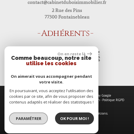
contact@cabinetduboisimmobilier.fr
2 Rue des Pins
77300 Fontainebleau
Adhérents
On en reste là
Comme beaucoup, notre site
utilise les cookies
On aimerait vous accompagner pendant
votre visite.
En poursuivant, vous acceptez l'utilisation des
© 2026 | Tous droits réservés | Traduction powered by Google
cookies par ce site, afin de vous proposer des
Plan du site
-
Mentions légales
-
Nos honoraires
-
Liens
-
Admin
-
Politique RGPD
contenus adaptés et réaliser des statistiques !
Site internet compatible multi-supports,
un seul site adaptable à tous les types d'écrans.
PARAMÉTRER
OK POUR MOI !