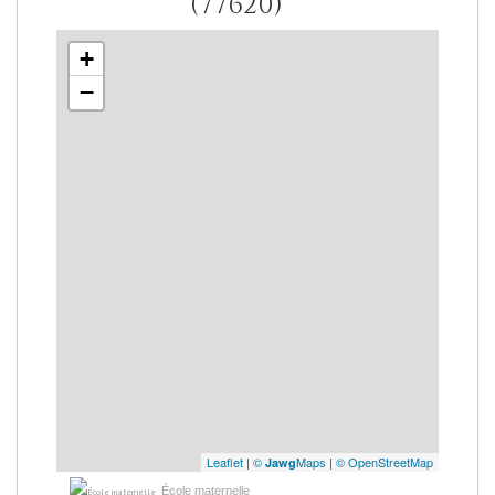
(77620)
+
−
Leaflet
|
©
Maps
|
© OpenStreetMap
Jawg
École maternelle