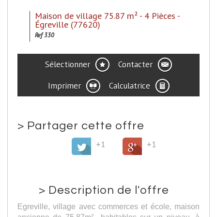
Maison de village 75.87 m² - 4 Pièces -
Égreville (77620)
Ref 330
Sélectionner
Contacter
Imprimer
Calculatrice
>
Partager cette offre
+1
+1
>
Description de l'offre
Egreville, village avec commerces et école, maison