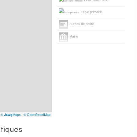
École maternelle
École primaire
Bureau de poste
Mairie
|
©
Maps
|
© OpenStreetMap
Jawg
stiques