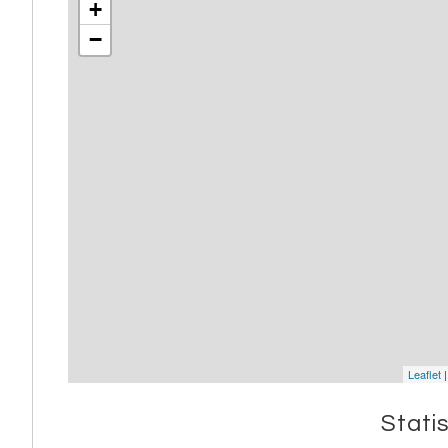
+
−
Leaflet
Stati