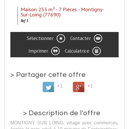
Maison 233 m² - 7 Pièces - Montigny-
Sur-Loing (77690)
Ref 3
Sélectionner
Contacter
Imprimer
Calculatrice
>
Partager cette offre
+1
+1
>
Description de l'offre
MONTIGNY SUR LOING, village avec commerces,