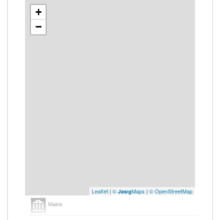
+
−
Leaflet
|
©
Maps
|
© OpenStreetMap
Jawg
Mairie